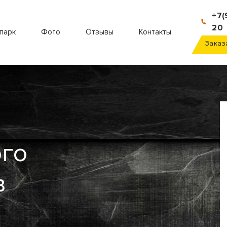
+7(
20
парк
Фото
Отзывы
Контакты
Заказ
ого
в